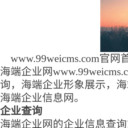
www.99weicms.com官网首页 
海端企业网www.99weic
询，海端企业形象展示，海
海端企业信息网。
企业查询
海端企业网的企业信息查询